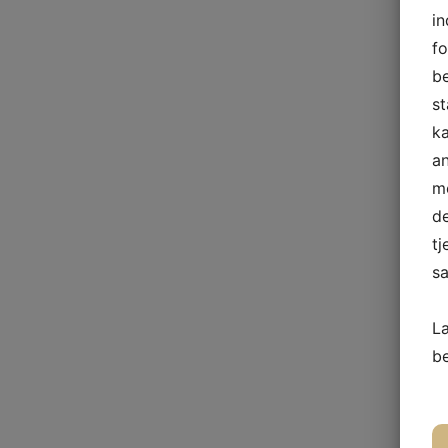
in
fo
be
st
ka
a
me
de
tj
sa
L
b