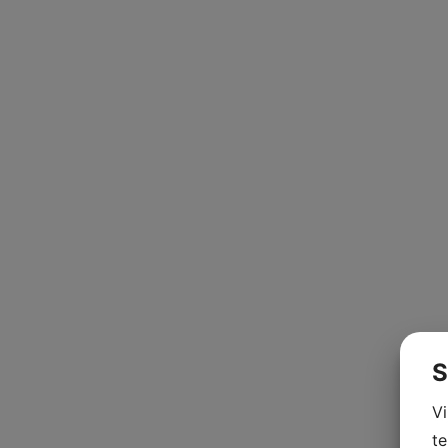
S
V
te