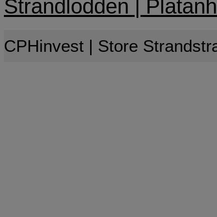
Strandlodden | Platan
CPHinvest | Store Strandst