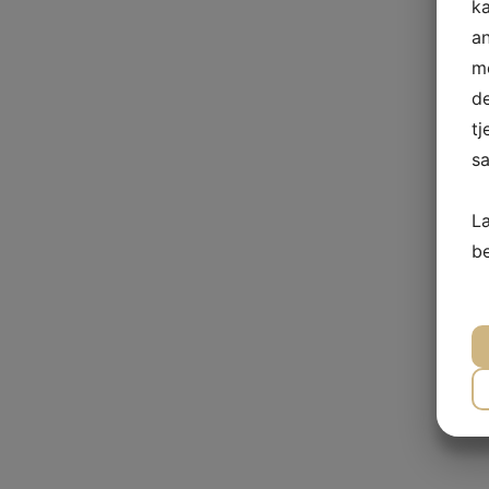
ka
a
me
de
tj
sa
L
b