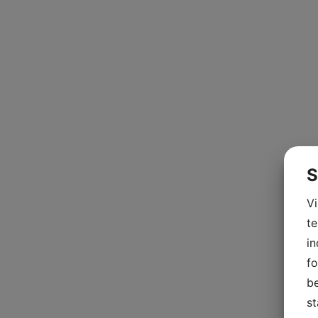
S
V
te
in
fo
be
st