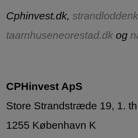
Cphinvest.dk,
strandlodden
taarnhuseneorestad.dk
og
n
CPHinvest ApS
Store Strandstræde 19, 1. th
1255 København K