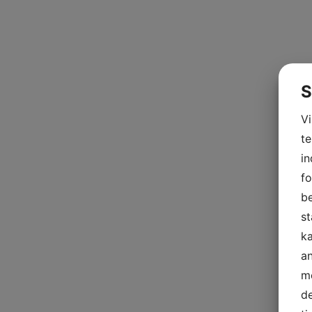
S
V
te
in
fo
be
st
ka
a
me
de