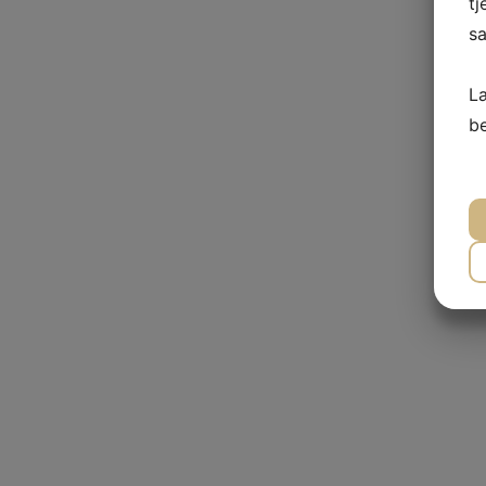
tj
sa
L
b